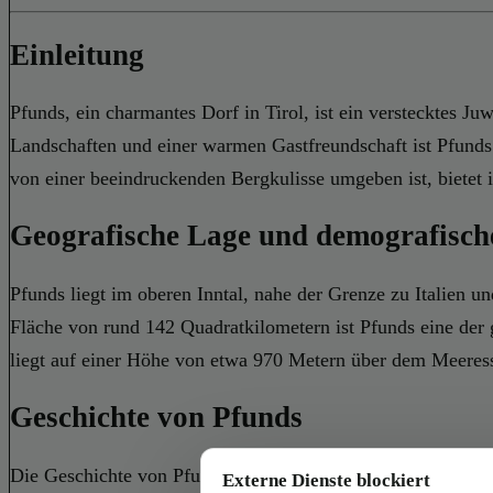
Einleitung
Pfunds, ein charmantes Dorf in Tirol, ist ein verstecktes Ju
Landschaften und einer warmen Gastfreundschaft ist Pfunds 
von einer beeindruckenden Bergkulisse umgeben ist, bietet i
Geografische Lage und demografisch
Pfunds liegt im oberen Inntal, nahe der Grenze zu Italien u
Fläche von rund 142 Quadratkilometern ist Pfunds eine der
liegt auf einer Höhe von etwa 970 Metern über dem Meeressp
Geschichte von Pfunds
Die Geschichte von Pfunds reicht weit zurück und ist eng 
Externe Dienste blockiert