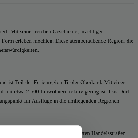
iert. Mit seiner reichen Geschichte, prächtigen
hen Form erleben möchten. Diese atemberaubende Region, die
ehenswürdigkeiten.
d ist Teil der Ferienregion Tiroler Oberland. Mit einer
 mit etwa 2.500 Einwohnern relativ gering ist. Das Dorf
gangspunkt für Ausflüge in die umliegenden Regionen.
usta verbunden, einer der bedeutendsten Handelsstraßen