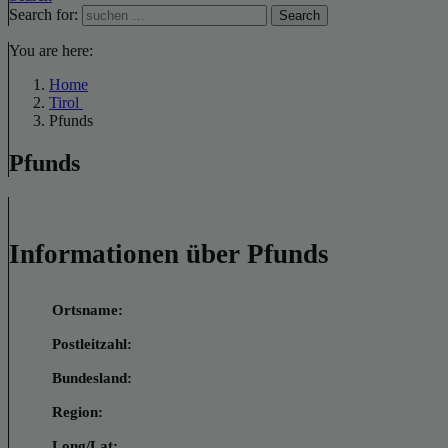
Search for:
Search
You are here:
Home
Tirol
Pfunds
Pfunds
Informationen über Pfunds
Ortsname:
Postleitzahl:
Bundesland:
Region:
Long/Lat: