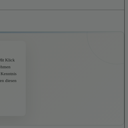
it Klick
nehmen
r Kenntnis
zen diesen