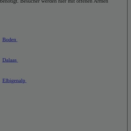
 benötigt. Besucher werden hier mit offenen Armen
Boden
Dalaas
Elbigenalp