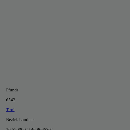
Pfunds
6542
Tirol
Bezirk Landeck
10.550000° / 46.966670°