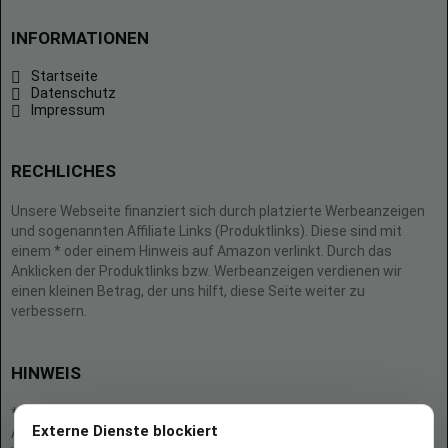
INFORMATIONEN
Startseite
Datenschutz
Impressum
RECHLICHES
Unsere Webseite finanziert sich durch platzierte Werbeanzeigen
und sogenannten Affiliate Links (Produktlinks). Diese sind mit
einem * oder einem Hinweis auf Amazon verlinkt. Durch das
Anklicken der Produktlinks bzw. Werbeanzeigen verdienen wir
einen kleinen Betrag, der uns hilft, diese Seite weiter zu
verbessern.
HINWEIS
* = Afilliate-Link (=Werbung)
Externe Dienste blockiert
Als Amazon-Partner verdient der Seitenbetreiber an qualifizierten