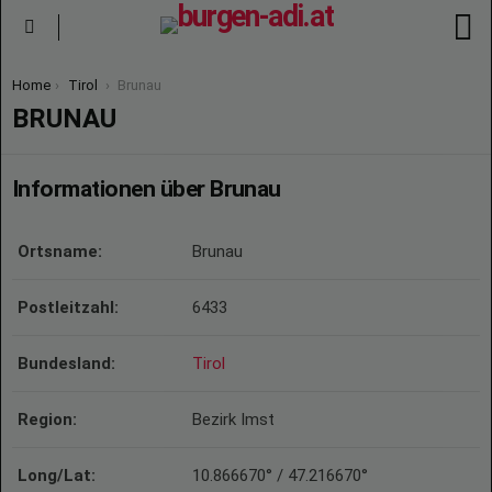
S
Menu
You are here:
Home
Tirol
Brunau
BRUNAU
Informationen über Brunau
Ortsname:
Brunau
Postleitzahl:
6433
Bundesland:
Tirol
Region:
Bezirk Imst
Long/Lat:
10.866670° / 47.216670°