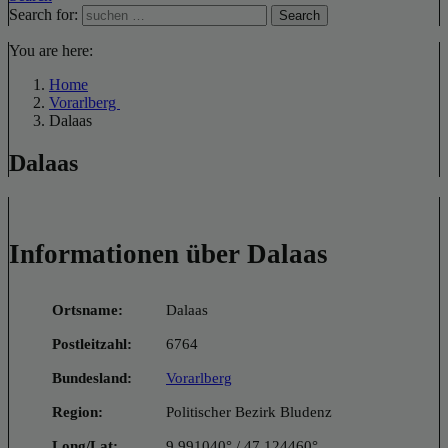
Search for:
Search
You are here:
Home
Vorarlberg
Dalaas
Dalaas
Informationen über Dalaas
Ortsname:
Dalaas
Postleitzahl:
6764
Bundesland:
Vorarlberg
Region:
Politischer Bezirk Bludenz
Long/Lat:
9.991040° / 47.124460°