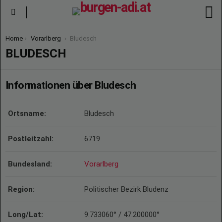
S
Menu
You are here:
Home
Vorarlberg
Bludesch
BLUDESCH
Informationen über Bludesch
Ortsname:
Bludesch
Postleitzahl:
6719
Bundesland:
Vorarlberg
Region:
Politischer Bezirk Bludenz
Long/Lat:
9.733060° / 47.200000°