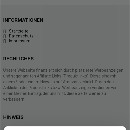
INFORMATIONEN
Startseite
Datenschutz
Impressum
RECHLICHES
Unsere Webseite finanziert sich durch platzierte Werbeanzeigen
und sogenannten Affiliate Links (Produktlinks). Diese sind mit
einem * oder einem Hinweis auf Amazon verlinkt. Durch das
Anklicken der Produktlinks bzw. Werbeanzeigen verdienen wir
einen kleinen Betrag, der uns hilft, diese Seite weiter zu
verbessern.
HINWEIS
* = Afilliate-Link (=Werbung)