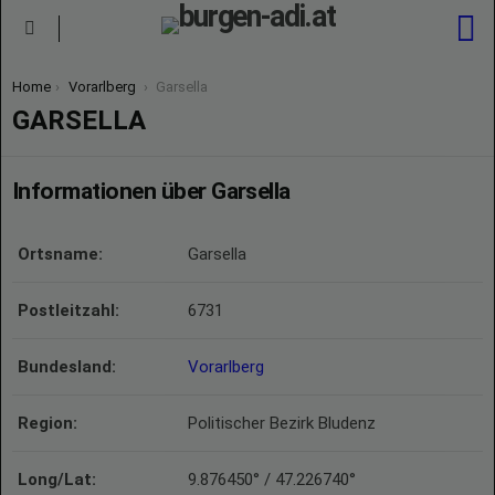
S
Menu
You are here:
Home
Vorarlberg
Garsella
GARSELLA
Informationen über Garsella
Ortsname:
Garsella
Postleitzahl:
6731
Bundesland:
Vorarlberg
Region:
Politischer Bezirk Bludenz
Long/Lat:
9.876450° / 47.226740°