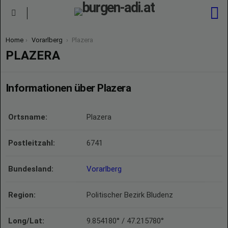
S
Menu
You are here:
Home
Vorarlberg
Plazera
PLAZERA
Informationen über Plazera
Ortsname:
Plazera
Postleitzahl:
6741
Bundesland:
Vorarlberg
Region:
Politischer Bezirk Bludenz
Long/Lat:
9.854180° / 47.215780°