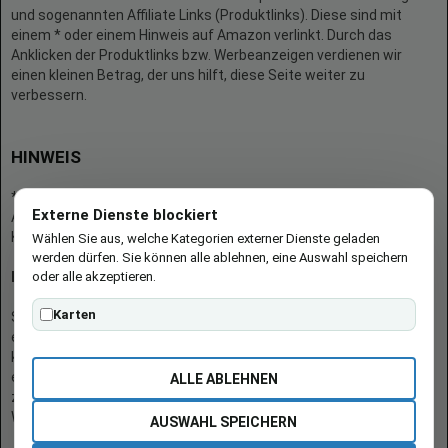
und sogenannten Affiliate Links (Produktlinks). Diese sind mit
einem * oder einem Hinweis auf Amazon verlinkt. Durch das
Anklicken der Produktlinks bzw. Werbeanzeigen verdienen wir
einen kleinen Betrag, der uns hilft, diese Seite weiter zu
verbessern.
HINWEIS
* = Afilliate-Link (=Werbung)
Externe Dienste blockiert
Als Amazon-Partner verdient der Seitenbetreiber an qualifizierten
Käufen.
Wählen Sie aus, welche Kategorien externer Dienste geladen
werden dürfen. Sie können alle ablehnen, eine Auswahl speichern
oder alle akzeptieren.
Hinweis zu Preisen und Verfügbarkeiten
Karten
Sofern Produktpreise und Verfügbarkeiten angezeigt werden,
entsprechen diese dem angegebenen Stand (Datum/Uhrzeit) und
können sich auf der verlinkten Seite jederzeit ändern. Für den Kauf
eines Produkts gelten die Angaben zu Preis und Verfügbarkeit, die
ALLE ABLEHNEN
zum Kaufzeitpunkt [auf der/den maßgeblichen Amazon-
Website(s)] angezeigt werden.
AUSWAHL SPEICHERN