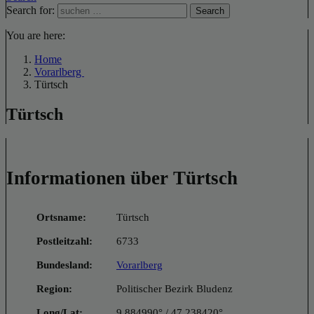
Search for:
Search
You are here:
Home
Vorarlberg
Türtsch
Türtsch
Informationen über Türtsch
Ortsname:
Türtsch
Postleitzahl:
6733
Bundesland:
Vorarlberg
Region:
Politischer Bezirk Bludenz
Long/Lat:
9.884990° / 47.238420°