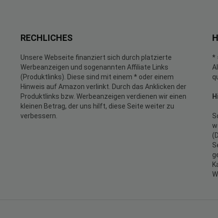
RECHLICHES
H
Unsere Webseite finanziert sich durch platzierte
*
Werbeanzeigen und sogenannten Affiliate Links
A
(Produktlinks). Diese sind mit einem * oder einem
q
Hinweis auf Amazon verlinkt. Durch das Anklicken der
Produktlinks bzw. Werbeanzeigen verdienen wir einen
H
kleinen Betrag, der uns hilft, diese Seite weiter zu
verbessern.
S
w
(
S
g
K
W