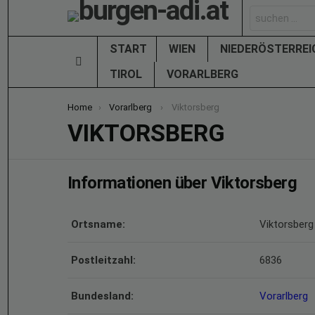
Search
for:
START
WIEN
NIEDERÖSTERRE
Menu
TIROL
VORARLBERG
You are here:
Home
Vorarlberg
Viktorsberg
VIKTORSBERG
Informationen über Viktorsberg
Ortsname:
Viktorsberg
Postleitzahl:
6836
Bundesland:
Vorarlberg