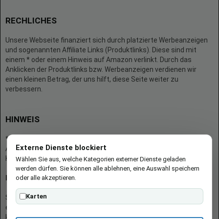
RECHLICHES
Unsere Webseite finanziert sich durch platzierte Werbeanzeigen
und sogenannten Affiliate Links (Produktlinks). Diese sind mit
einem * oder einem Hinweis auf Amazon verlinkt. Durch das
Anklicken der Produktlinks bzw. Werbeanzeigen verdienen wir
einen kleinen Betrag, der uns hilft, diese Seite weiter zu
verbessern.
HINWEIS
* = Afilliate-Link (=Werbung)
Externe Dienste blockiert
Als Amazon-Partner verdient der Seitenbetreiber an qualifizierten
Käufen.
Wählen Sie aus, welche Kategorien externer Dienste geladen
werden dürfen. Sie können alle ablehnen, eine Auswahl speichern
oder alle akzeptieren.
Hinweis zu Preisen und Verfügbarkeiten
Karten
Sofern Produktpreise und Verfügbarkeiten angezeigt werden,
entsprechen diese dem angegebenen Stand (Datum/Uhrzeit) und
können sich auf der verlinkten Seite jederzeit ändern. Für den Kauf