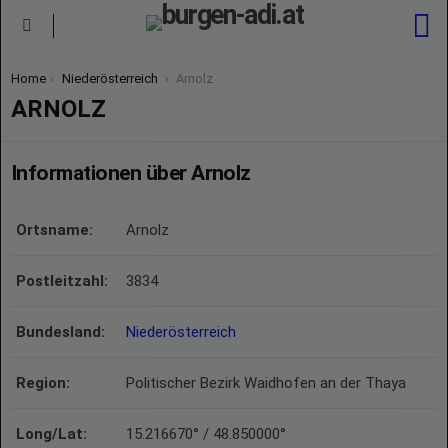
S
Menu
You are here:
Home
Niederösterreich
Arnolz
ARNOLZ
Informationen über Arnolz
Ortsname:
Arnolz
Postleitzahl:
3834
Bundesland:
Niederösterreich
Region:
Politischer Bezirk Waidhofen an der Thaya
Long/Lat:
15.216670° / 48.850000°