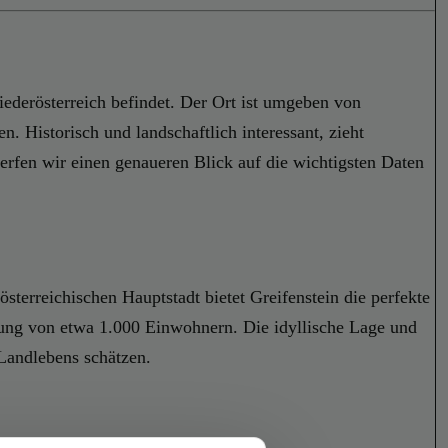
iederösterreich befindet. Der Ort ist umgeben von
 Historisch und landschaftlich interessant, zieht
erfen wir einen genaueren Blick auf die wichtigsten Daten
terreichischen Hauptstadt bietet Greifenstein die perfekte
erung von etwa 1.000 Einwohnern. Die idyllische Lage und
Landlebens schätzen.