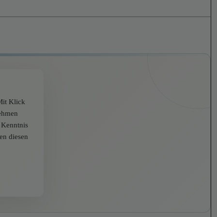
it Klick
nehmen
r Kenntnis
zen diesen