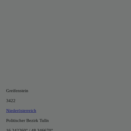
Greifenstein
3422
Niederösterreich
Politischer Bezirk Tulln
16.242260° / 48.346670°