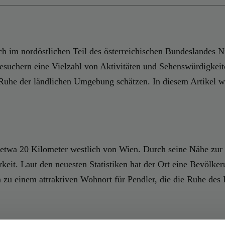
ich im nordöstlichen Teil des österreichischen Bundeslandes N
suchern eine Vielzahl von Aktivitäten und Sehenswürdigkeiten.
 Ruhe der ländlichen Umgebung schätzen. In diesem Artikel w
etwa 20 Kilometer westlich von Wien. Durch seine Nähe zur ös
keit. Laut den neuesten Statistiken hat der Ort eine Bevölk
zu einem attraktiven Wohnort für Pendler, die die Ruhe des 