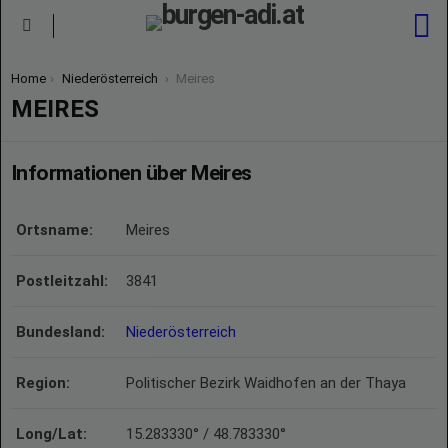
S
Menu
You are here:
Home
Niederösterreich
Meires
MEIRES
Informationen über Meires
Ortsname:
Meires
Postleitzahl:
3841
Bundesland:
Niederösterreich
Region:
Politischer Bezirk Waidhofen an der Thaya
Long/Lat:
15.283330° / 48.783330°