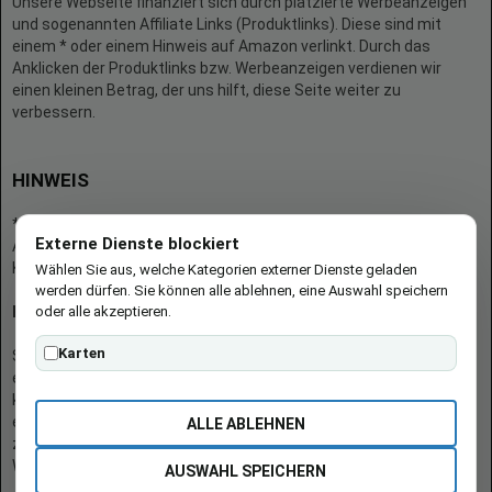
Unsere Webseite finanziert sich durch platzierte Werbeanzeigen
und sogenannten Affiliate Links (Produktlinks). Diese sind mit
einem * oder einem Hinweis auf Amazon verlinkt. Durch das
Anklicken der Produktlinks bzw. Werbeanzeigen verdienen wir
einen kleinen Betrag, der uns hilft, diese Seite weiter zu
verbessern.
HINWEIS
* = Afilliate-Link (=Werbung)
Externe Dienste blockiert
Als Amazon-Partner verdient der Seitenbetreiber an qualifizierten
Käufen.
Wählen Sie aus, welche Kategorien externer Dienste geladen
werden dürfen. Sie können alle ablehnen, eine Auswahl speichern
oder alle akzeptieren.
Hinweis zu Preisen und Verfügbarkeiten
Karten
Sofern Produktpreise und Verfügbarkeiten angezeigt werden,
entsprechen diese dem angegebenen Stand (Datum/Uhrzeit) und
können sich auf der verlinkten Seite jederzeit ändern. Für den Kauf
eines Produkts gelten die Angaben zu Preis und Verfügbarkeit, die
ALLE ABLEHNEN
zum Kaufzeitpunkt [auf der/den maßgeblichen Amazon-
Website(s)] angezeigt werden.
AUSWAHL SPEICHERN