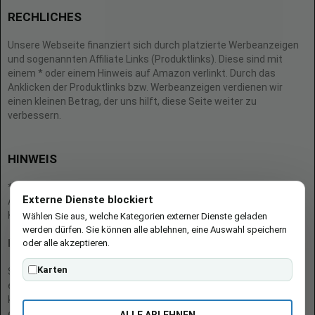
RECHLICHES
Unsere Webseite finanziert sich durch platzierte Werbeanzeigen
und sogenannten Affiliate Links (Produktlinks). Diese sind mit
einem * oder einem Hinweis auf Amazon verlinkt. Durch das
Anklicken der Produktlinks bzw. Werbeanzeigen verdienen wir
einen kleinen Betrag, der uns hilft, diese Seite weiter zu
verbessern.
HINWEIS
* = Afilliate-Link (=Werbung)
Externe Dienste blockiert
Als Amazon-Partner verdient der Seitenbetreiber an qualifizierten
Käufen.
Wählen Sie aus, welche Kategorien externer Dienste geladen
werden dürfen. Sie können alle ablehnen, eine Auswahl speichern
oder alle akzeptieren.
Hinweis zu Preisen und Verfügbarkeiten
Karten
Sofern Produktpreise und Verfügbarkeiten angezeigt werden,
entsprechen diese dem angegebenen Stand (Datum/Uhrzeit) und
können sich auf der verlinkten Seite jederzeit ändern. Für den Kauf
eines Produkts gelten die Angaben zu Preis und Verfügbarkeit, die
ALLE ABLEHNEN