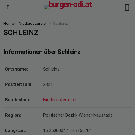
S
Menu
You are here:
Home
Niederösterreich
Schleinz
SCHLEINZ
Informationen über Schleinz
Ortsname:
Schleinz
Postleitzahl:
2821
Bundesland:
Niederösterreich
Region:
Politischer Bezirk Wiener Neustadt
Long/Lat:
16.250000° / 47.716670°