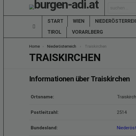
Search
for:
START
WIEN
NIEDERÖSTERRE
Menu
TIROL
VORARLBERG
You are here:
Home
Niederösterreich
Traiskirchen
TRAISKIRCHEN
Informationen über Traiskirchen
Ortsname:
Traiskirc
Postleitzahl:
2514
Bundesland:
Niederöst