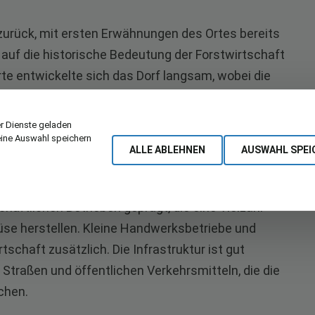
zurück, mit ersten Erwähnungen des Ortes bereits
 auf die historische Bedeutung der Forstwirtschaft
rte entwickelte sich das Dorf langsam, wobei die
rale Elemente des örtlichen Lebens blieben. In
en zunehmend modernisiert, ohne dabei seinen
r Dienste geladen
eine Auswahl speichern
ALLE ABLEHNEN
AUSWAHL SPEI
haftlichen Betrieben geprägt, die eine Vielzahl
üse herstellen. Kleine Handwerksbetriebe und
tschaft zusätzlich. Die Infrastruktur ist gut
Straßen und öffentlichen Verkehrsmitteln, die die
chen.