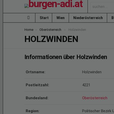
Search
for:
Start
Wien
Niederösterreich
B
Menu
You are here:
Home
Oberösterreich
Holzwinden
HOLZWINDEN
Informationen über Holzwinden
Ortsname:
Holzwinden
Postleitzahl:
4221
Bundesland:
Oberösterreich
Region:
Politischer Bezirk