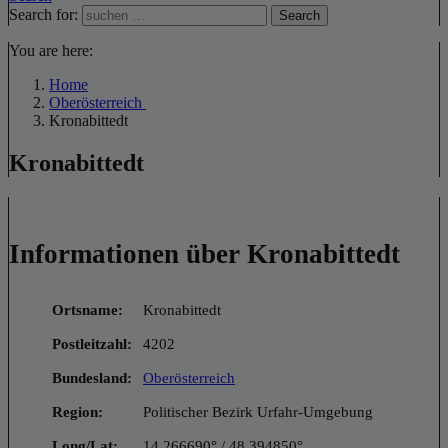
Search for:
Search
You are here:
Home
Oberösterreich
Kronabittedt
Kronabittedt
Informationen über Kronabittedt
Ortsname:
Kronabittedt
Postleitzahl:
4202
Bundesland:
Oberösterreich
Region:
Politischer Bezirk Urfahr-Umgebung
Long/Lat:
14.266690° / 48.394850°