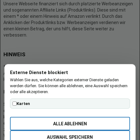
Unsere Webseite finanziert sich durch platzierte Werbeanzeigen
und sogenannten Affiliate Links (Produktlinks). Diese sind mit
einem * oder einem Hinweis auf Amazon verlinkt. Durch das
Anklicken der Produktlinks bzw. Werbeanzeigen verdienen wir
einen kleinen Betrag, der uns hilft, diese Seite weiter zu
verbessern.
HINWEIS
* = Afilliate-Link (=Werbung)
Externe Dienste blockiert
Als Amazon-Partner verdient der Seitenbetreiber an qualifizierten
Käufen.
Wählen Sie aus, welche Kategorien externer Dienste geladen
werden dürfen. Sie können alle ablehnen, eine Auswahl speichern
oder alle akzeptieren.
Hinweis zu Preisen und Verfügbarkeiten
Karten
Sofern Produktpreise und Verfügbarkeiten angezeigt werden,
entsprechen diese dem angegebenen Stand (Datum/Uhrzeit) und
können sich auf der verlinkten Seite jederzeit ändern. Für den Kauf
eines Produkts gelten die Angaben zu Preis und Verfügbarkeit, die
ALLE ABLEHNEN
zum Kaufzeitpunkt [auf der/den maßgeblichen Amazon-
Website(s)] angezeigt werden.
AUSWAHL SPEICHERN