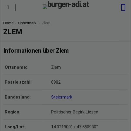
S
Menu
You are here:
Home
Steiermark
Zlem
ZLEM
Informationen über Zlem
Ortsname:
Zlem
Postleitzahl:
8982
Bundesland:
Steiermark
Region:
Politischer Bezirk Liezen
Long/Lat:
14.021900° / 47.550980°