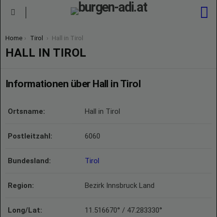
S
Menu
You are here:
Home
Tirol
Hall in Tirol
HALL IN TIROL
Informationen über Hall in Tirol
Ortsname:
Hall in Tirol
Postleitzahl:
6060
Bundesland:
Tirol
Region:
Bezirk Innsbruck Land
Long/Lat:
11.516670° / 47.283330°