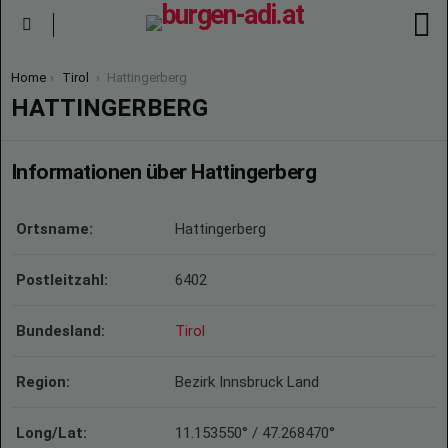
S
Menu
You are here:
Home
Tirol
Hattingerberg
HATTINGERBERG
Informationen über Hattingerberg
Ortsname:
Hattingerberg
Postleitzahl:
6402
Bundesland:
Tirol
Region:
Bezirk Innsbruck Land
Long/Lat:
11.153550° / 47.268470°