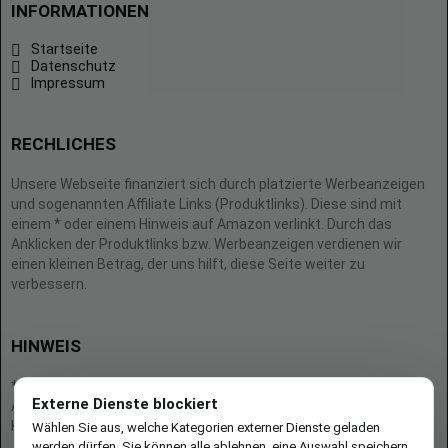
INFORMATIONEN
Startseite
Datenschutz
Impressum
RECHLICHES
Unsere Webseite finanziert sich durch platzierte Werbeanzeigen
und sogenannten Affiliate Links (Produktlinks). Diese sind mit
einem * oder einem Hinweis auf Amazon verlinkt. Durch das
Anklicken der Produktlinks bzw. Werbeanzeigen verdienen wir
einen kleinen Betrag, der uns hilft, diese Seite weiter zu
verbessern.
HINWEIS
* = Afilliate-Link (=Werbung)
Externe Dienste blockiert
Als Amazon-Partner verdient der Seitenbetreiber an qualifizierten
Käufen.
Wählen Sie aus, welche Kategorien externer Dienste geladen
werden dürfen. Sie können alle ablehnen, eine Auswahl speichern