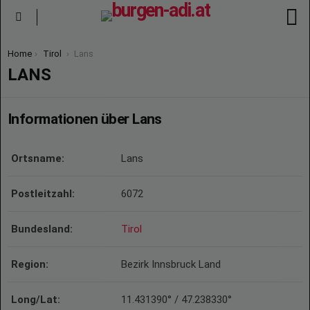
S
Menu
You are here:
Home
Tirol
Lans
LANS
Informationen über Lans
Ortsname:
Lans
Postleitzahl:
6072
Bundesland:
Tirol
Region:
Bezirk Innsbruck Land
Long/Lat:
11.431390° / 47.238330°