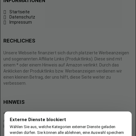
INFORMATIONEN
Startseite
Datenschutz
Impressum
RECHLICHES
Unsere Webseite finanziert sich durch platzierte Werbeanzeigen
und sogenannten Affiliate Links (Produktlinks). Diese sind mit
einem * oder einem Hinweis auf Amazon verlinkt. Durch das
Anklicken der Produktlinks bzw. Werbeanzeigen verdienen wir
einen kleinen Betrag, der uns hilft, diese Seite weiter zu
verbessern.
HINWEIS
* = Afilliate-Link (=Werbung)
Externe Dienste blockiert
Als Amazon-Partner verdient der Seitenbetreiber an qualifizierten
Käufen.
Wählen Sie aus, welche Kategorien externer Dienste geladen
werden dürfen. Sie können alle ablehnen, eine Auswahl speichern