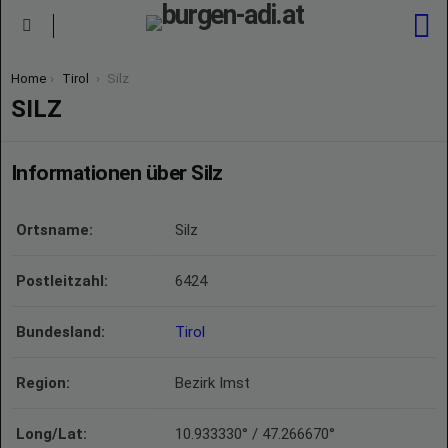
S
Menu
You are here:
Home
Tirol
Silz
SILZ
Informationen über Silz
Ortsname:
Silz
Postleitzahl:
6424
Bundesland:
Tirol
Region:
Bezirk Imst
Long/Lat:
10.933330° / 47.266670°