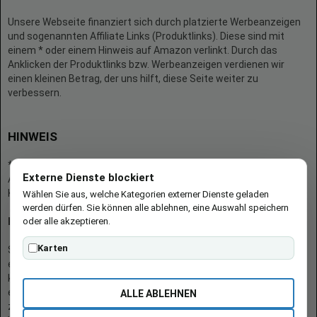
Unsere Webseite finanziert sich durch platzierte Werbeanzeigen
und sogenannten Affiliate Links (Produktlinks). Diese sind mit
einem * oder einem Hinweis auf Amazon verlinkt. Durch das
Anklicken der Produktlinks bzw. Werbeanzeigen verdienen wir
einen kleinen Betrag, der uns hilft, diese Seite weiter zu
verbessern.
HINWEIS
* = Afilliate-Link (=Werbung)
Externe Dienste blockiert
Als Amazon-Partner verdient der Seitenbetreiber an qualifizierten
Käufen.
Wählen Sie aus, welche Kategorien externer Dienste geladen
werden dürfen. Sie können alle ablehnen, eine Auswahl speichern
oder alle akzeptieren.
Hinweis zu Preisen und Verfügbarkeiten
Karten
Sofern Produktpreise und Verfügbarkeiten angezeigt werden,
entsprechen diese dem angegebenen Stand (Datum/Uhrzeit) und
können sich auf der verlinkten Seite jederzeit ändern. Für den Kauf
eines Produkts gelten die Angaben zu Preis und Verfügbarkeit, die
ALLE ABLEHNEN
zum Kaufzeitpunkt [auf der/den maßgeblichen Amazon-