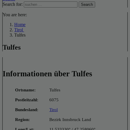
Search for:
Search
You are here:
Home
Tirol
Tulfes
Tulfes
Informationen über Tulfes
Ortsname:
Tulfes
Postleitzahl:
6075
Bundesland:
Tirol
Region:
Bezirk Innsbruck Land
Long/Lat:
11.533330° / 47.258060°