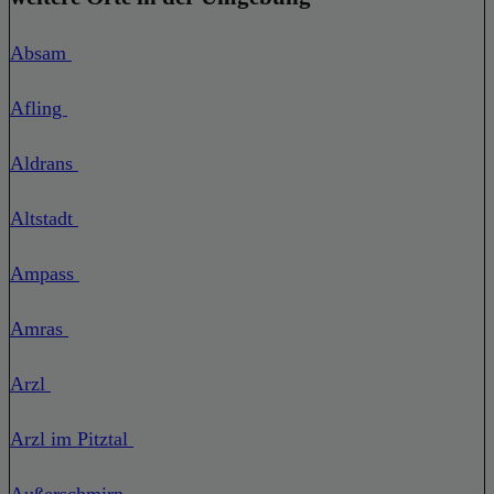
Absam
Afling
Aldrans
Altstadt
Ampass
Amras
Arzl
Arzl im Pitztal
Außerschmirn