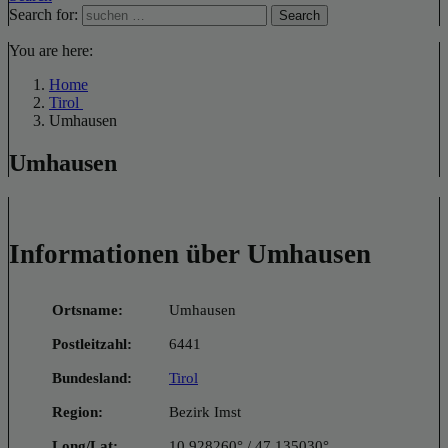
Search for:
Search
You are here:
Home
Tirol
Umhausen
Umhausen
Informationen über Umhausen
Ortsname:
Umhausen
Postleitzahl:
6441
Bundesland:
Tirol
Region:
Bezirk Imst
Long/Lat:
10.928260° / 47.135030°