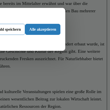
 bereits im Mittelalter erwähnt und war über die
hwarzenau eine Blütezeit, die durch den Bau mehrerer
esondere Atmosphäre.
hl speichern
Alle akzeptieren
s Barockschloss, das im 18. Jahrhundert erbaut wurde, ist
 die Geschichte und Kultur der Region gibt. Eine weitere
druckenden Fresken auszeichnet. Für Naturliebhaber bietet
ühren.
d kulturelle Veranstaltungen spielen eine große Rolle im
inen wesentlichen Beitrag zur lokalen Wirtschaft leistet.
natürlichen Ressourcen der Region.