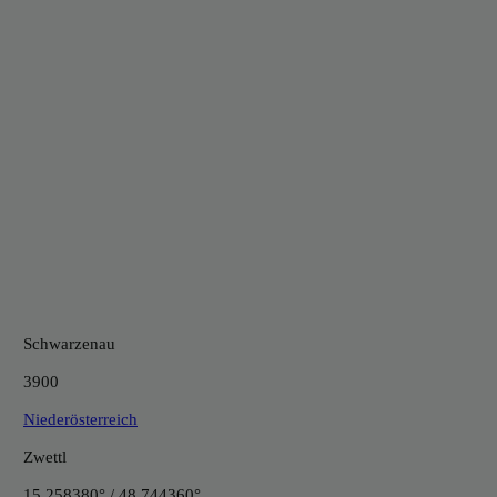
Schwarzenau
3900
Niederösterreich
Zwettl
15.258380° / 48.744360°