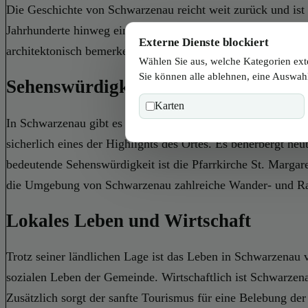
Die Geschichte von Schwarzenau reicht weit zurück und ist 
Jahrhunderte hinweg ein wichtiger Knotenpunkt für Handel 
Externe Dienste blockiert
architektonisch bemerkenswerter Gebäude gekennzeichnet wa
Wählen Sie aus, welche Kategorien ext
Sie können alle ablehnen, eine Auswahl
Sehenswürdigkeiten in Schwarzenau
Karten
In Schwarzenau gibt es mehrere Sehenswürdigkeiten, die ein
sicherlich eines der Highlights des Ortes. Es beherbergt he
bedeutende Sehenswürdigkeit ist die Pfarrkirche St. Margar
die Umgebung von Schwarzenau zahlreiche Wander- und Radw
Lokales Leben und Wirtschaft
Trotz seiner ländlichen Lage ist das Leben in Schwarzenau v
sozialen Leben der Gemeinde. Wirtschaftlich ist Schwarzenau
Zusätzlich sorgt der sanfte Tourismus für eine Belebung der