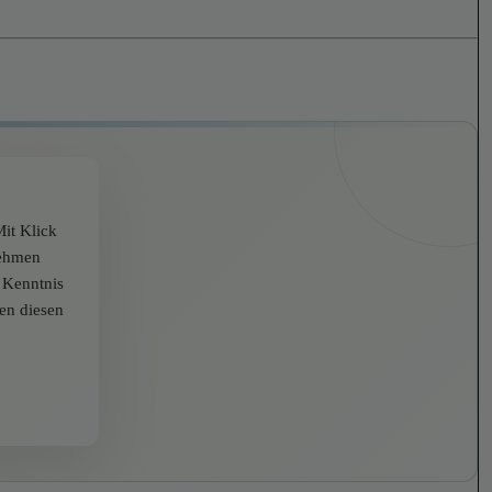
it Klick
nehmen
r Kenntnis
zen diesen