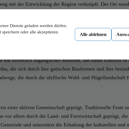
eng mit der Entwicklung der Region verknüpft. Der Ort wurde
und Kultur. Besonders im 16. und 17. Jahrhundert erlebte Sc
r. Diese historische Tiefe verleiht dem Ort bis heute eine b
erner Dienste geladen werden dürfen.
 speichern oder alle akzeptieren.
Alle ablehnen
Auswa
en Besuch wert sind. Das Schloss Schwarzenau, ein prächtige
ute ein öffentlich zugängliches Museum, das einen Einblick in
etha, die sich durch ihre gotischen Bauformen und ihre beein
ege, die durch die idyllische Wald- und Hügellandschaft f
on einer aktiven Gemeinschaft geprägt. Traditionelle Feste un
 vor allem durch die Land- und Forstwirtschaft geprägt, die e
 Gemeinde und unterstützt die Erhaltung der kulturellen und 