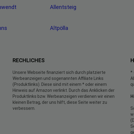
chwendt
Allentsteig
anns
Altpölla
RECHLICHES
H
Unsere Webseite finanziert sich durch platzierte
*
Werbeanzeigen und sogenannten Affiliate Links
A
(Produktlinks). Diese sind mit einem * oder einem
q
Hinweis auf Amazon verlinkt. Durch das Anklicken der
Produktlinks bzw. Werbeanzeigen verdienen wir einen
H
kleinen Betrag, der uns hilft, diese Seite weiter zu
verbessern.
S
w
(
S
g