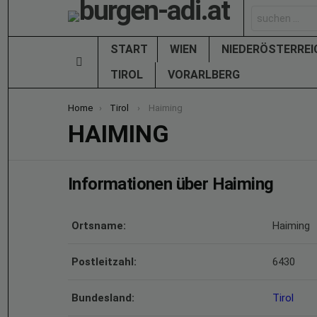
Search
for:
START
WIEN
NIEDERÖSTERRE
Menu
TIROL
VORARLBERG
You are here:
Home
Tirol
Haiming
HAIMING
Informationen über Haiming
Ortsname:
Haiming
Postleitzahl:
6430
Bundesland:
Tirol