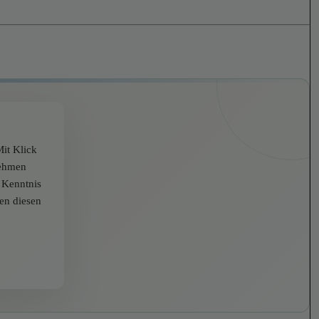
it Klick
nehmen
r Kenntnis
zen diesen