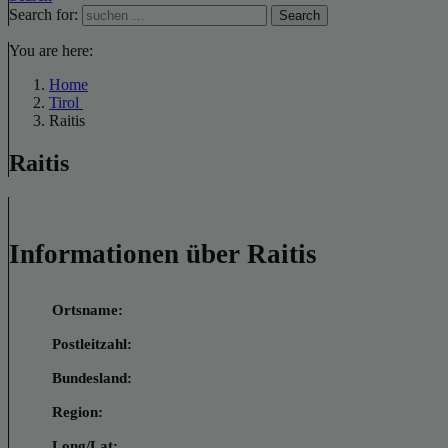
Search for:
Search
You are here:
Home
Tirol
Raitis
Raitis
Informationen über Raitis
Ortsname:
Postleitzahl:
Bundesland:
Region:
Long/Lat: