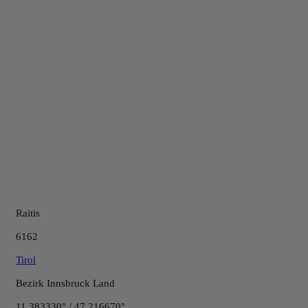
Raitis
6162
Tirol
Bezirk Innsbruck Land
11.383330° / 47.216670°