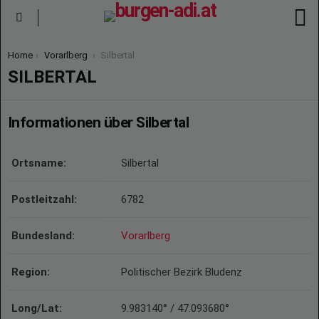
S
Menu
You are here:
Home
Vorarlberg
Silbertal
SILBERTAL
Informationen über Silbertal
Ortsname:
Silbertal
Postleitzahl:
6782
Bundesland:
Vorarlberg
Region:
Politischer Bezirk Bludenz
Long/Lat:
9.983140° / 47.093680°