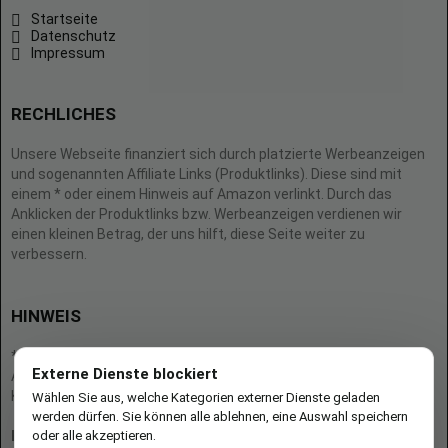
Startseite
Datenschutz
Impressum
RECHLICHES
Unsere Webseite finanziert sich durch platzierte Werbeanzeigen
und sogenannten Affiliate Links (Produktlinks). Diese sind mit
einem * oder einem Hinweis auf Amazon verlinkt. Durch das
Anklicken der Produktlinks bzw. Werbeanzeigen verdienen wir
einen kleinen Betrag, der uns hilft, diese Seite weiter zu
verbessern.
HINWEIS
* = Afilliate-Link (=Werbung)
Externe Dienste blockiert
Als Amazon-Partner verdient der Seitenbetreiber an qualifizierten
Käufen.
Wählen Sie aus, welche Kategorien externer Dienste geladen
werden dürfen. Sie können alle ablehnen, eine Auswahl speichern
oder alle akzeptieren.
Hinweis zu Preisen und Verfügbarkeiten