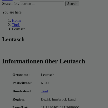
Search for:
Search
You are here:
Home
Tirol
Leutasch
Leutasch
Informationen über Leutasch
Ortsname:
Leutasch
Postleitzahl:
6100
Bundesland:
Tirol
Region:
Bezirk Innsbruck Land
Long/Lat:
11.144040° / 47.368900°