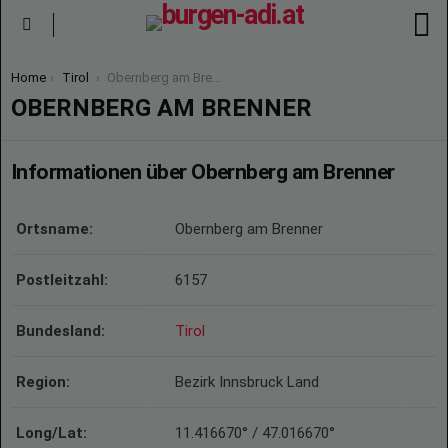
S
Menu
You are here:
Home
Tirol
Obernberg am Brenner
OBERNBERG AM BRENNER
Informationen über Obernberg am Brenner
Ortsname:
Obernberg am Brenner
Postleitzahl:
6157
Bundesland:
Tirol
Region:
Bezirk Innsbruck Land
Long/Lat:
11.416670° / 47.016670°