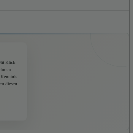
it Klick
nehmen
r Kenntnis
zen diesen