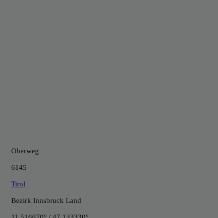
Oberweg
6145
Tirol
Bezirk Innsbruck Land
11.516670° / 47.133330°